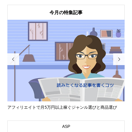
今月の特集記事


TCDのアフィリエイトテーマを使い、アフィリエイトで成果を
検
上...