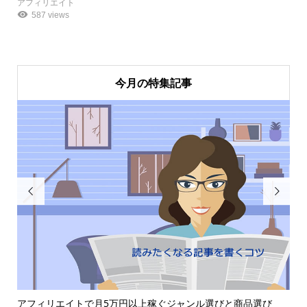
アフィリエイト
587 views
今月の特集記事


アフィリエイトで月5万円以上稼ぐジャンル選びと商品選び
T