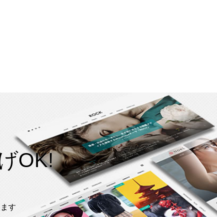
OK!
します